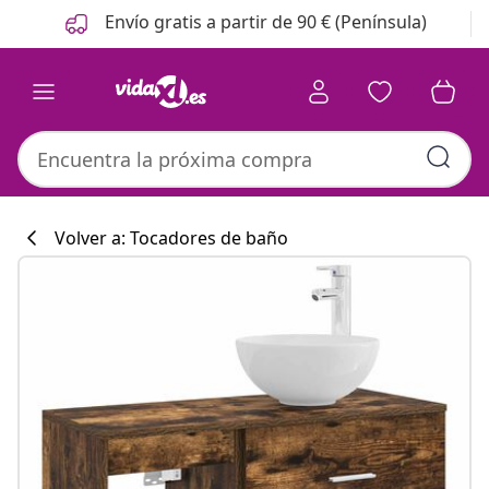
Anterior
Siguiente
Envío gratis a partir de 90 € (Península)
Volver a: Tocadores de baño
Colección de co
#sharemevidaxl