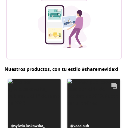
Nuestros productos, con tu estilo #sharemevidaxl
Publicación
sylwia.laskowska_
Publicación
vaaalouh