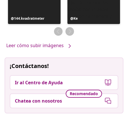
Publicación
144.kvadratmeter
Publicación
Ke
realizada
realizada
por
por
Leer cómo subir imágenes
¡Contáctanos!
Ir al Centro de Ayuda
Recomendado
Chatea con nosotros