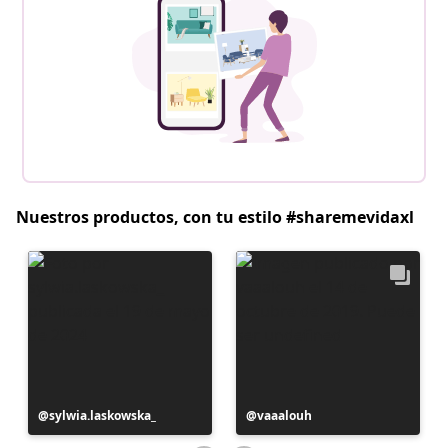
Nuestros productos, con tu estilo #sharemevidaxl
Publicación
sylwia.laskowska_
Publicación
vaaalouh
realizada
realizada