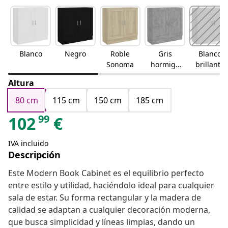
Blanco
Negro
Roble
Gris
Blanco
Sonoma
hormigó
brillante
n
Altura
80 cm
115 cm
150 cm
185 cm
99
102
€
IVA incluido
Descripción
Este Modern Book Cabinet es el equilibrio perfecto
entre estilo y utilidad, haciéndolo ideal para cualquier
sala de estar. Su forma rectangular y la madera de
calidad se adaptan a cualquier decoración moderna,
que busca simplicidad y líneas limpias, dando un