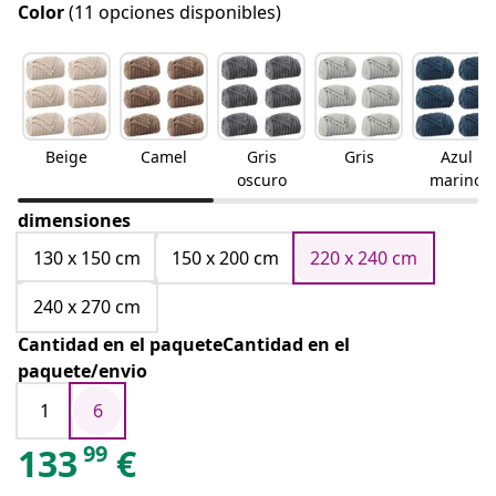
Color
(11 opciones disponibles)
Beige
Camel
Gris
Gris
Azul
oscuro
marino
dimensiones
130 x 150 cm
150 x 200 cm
220 x 240 cm
240 x 270 cm
Cantidad en el paqueteCantidad en el
paquete/envio
1
6
99
133
€