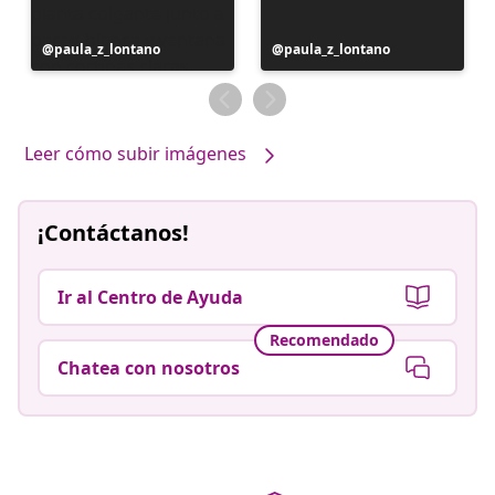
Publicación
paula_z_lontano
Publicación
paula_z_lontano
realizada
realizada
por
por
Leer cómo subir imágenes
¡Contáctanos!
Ir al Centro de Ayuda
Recomendado
Chatea con nosotros