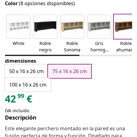
Color
(8 opciones disponibles)
White
Roble
Roble
Gris
Roble
negro
Sonoma
hormigó
ahumado
n
dimensiones
50 x 16 x 26 cm
75 x 16 x 26 cm
100 x 16 x 26 cm
99
42
€
IVA incluido
Descripción
Este elegante perchero montado en la pared es una
fusión perfecta de forma y función. Diseñado para