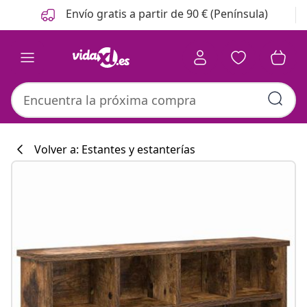
Anterior
Siguiente
Envío gratis a partir de 90 € (Península)
Volver a: Estantes y estanterías
Colección de co
#sharemevidaxl