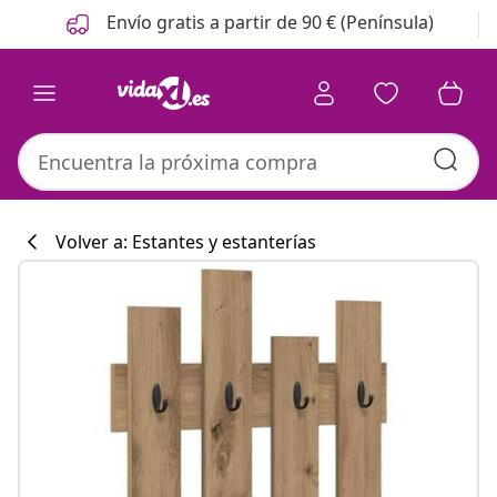
Anterior
Siguiente
Envío gratis a partir de 90 € (Península)
Volver a: Estantes y estanterías
Colección de co
#sharemevidaxl