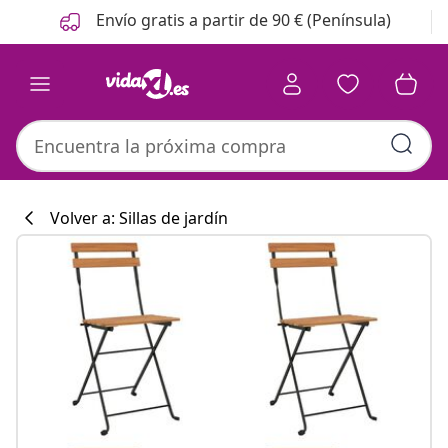
Anterior
Siguiente
Envío gratis a partir de 90 € (Península)
Volver a: Sillas de jardín
Colección de co
#sharemevidaxl