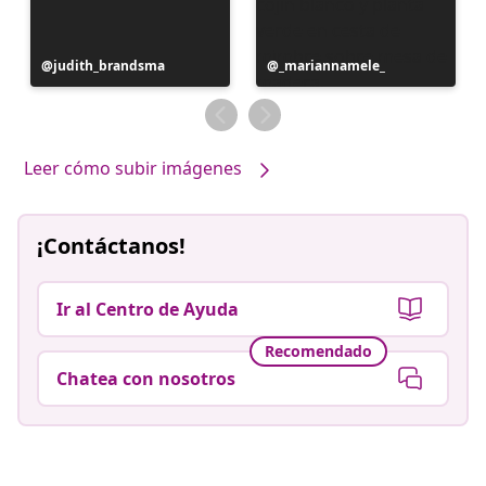
Publicación
judith_brandsma
Publicación
_mariannamele_
realizada
realizada
por
por
Leer cómo subir imágenes
¡Contáctanos!
Ir al Centro de Ayuda
Recomendado
Chatea con nosotros