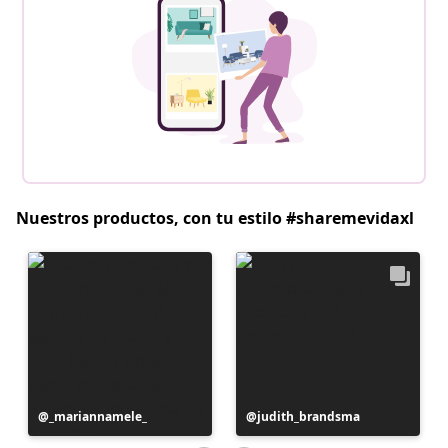
Nuestros productos, con tu estilo #sharemevidaxl
Publicación
_mariannamele_
Publicación
judith_brandsma
realizada
realizada