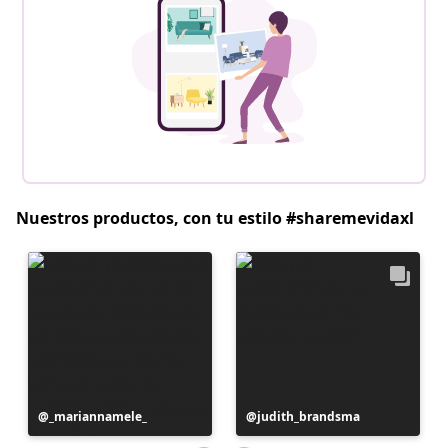
Nuestros productos, con tu estilo #sharemevidaxl
Publicación
_mariannamele_
Publicación
judith_brandsma
realizada
realizada