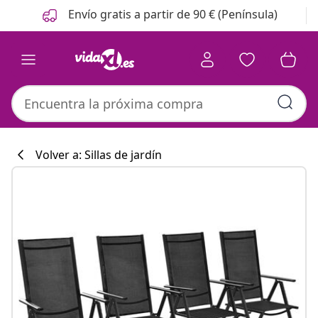
Anterior
Siguiente
Envío gratis a partir de 90 € (Península)
Volver a: Sillas de jardín
Colección de co
#sharemevidaxl