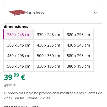
burdeos
dimensiones
280 x 245 cm
330 x 245 cm
380 x 295 cm
380 x 345 cm
430 x 295 cm
430 x 345 cm
480 x 295 cm
500 x 350 cm
580 x 295 cm
580 x 345 cm
330 x 195 cm
380 x 195 cm
99
39
€
99
43
€
El precio más bajo no promocional mostrado a los clientes de
vidaXL en los últimos 30 días.
Ahorras 4.00 € (- 9%)