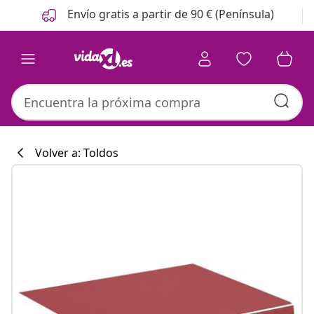
Anterior
Siguiente
Envío gratis a partir de 90 € (Península)
Volver a: Toldos
Colección de co
#sharemevidaxl