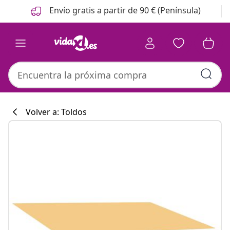
Anterior
Siguiente
Envío gratis a partir de 90 € (Península)
Volver a: Toldos
Colección de co
#sharemevidaxl