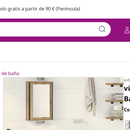
vío gratis a partir de 90 € (Península)
 de baño
vi
v
B
Co