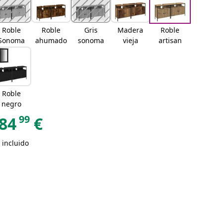
Roble
Roble
Gris
Madera
Roble
Sonoma
ahumado
sonoma
vieja
artisan
Roble
negro
99
84
€
 incluido