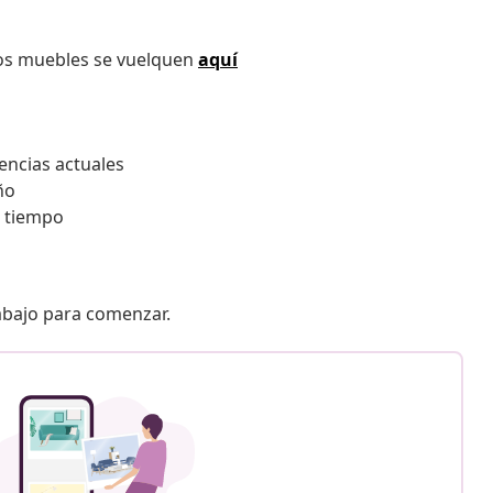
los muebles se vuelquen
aquí
encias actuales
ño
o tiempo
 abajo para comenzar.