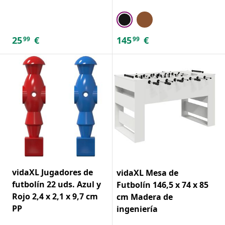
25
€
145
€
99
99
vidaXL Jugadores de
vidaXL Mesa de
futbolín 22 uds. Azul y
Futbolín 146,5 x 74 x 85
Rojo 2,4 x 2,1 x 9,7 cm
cm Madera de
PP
ingeniería