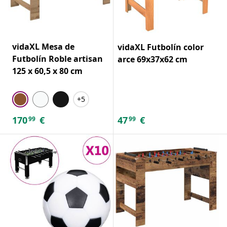
vidaXL Mesa de
vidaXL Futbolín color
Futbolín Roble artisan
arce 69x37x62 cm
125 x 60,5 x 80 cm
+5
170
€
47
€
99
99