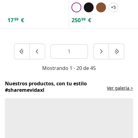
+5
17
€
250
€
99
99
Mostrando 1 - 20 de 45
Nuestros productos, con tu estilo
Ver galería >
#sharemevidaxl
Find a foosball table for home use at
vidaXL
Foosball, also known as table football, brings people
together for friendly matches at home or in community