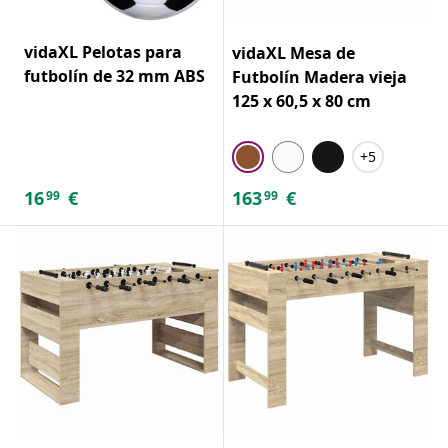
vidaXL Pelotas para
vidaXL Mesa de
futbolín de 32 mm ABS
Futbolín Madera vieja
125 x 60,5 x 80 cm
+5
16
€
163
€
99
99