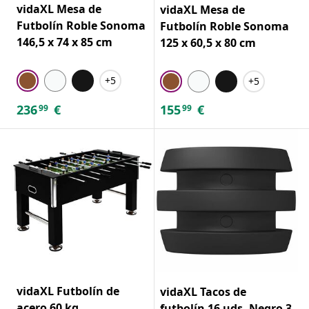
vidaXL Mesa de
vidaXL Mesa de
Futbolín Roble Sonoma
Futbolín Roble Sonoma
146,5 x 74 x 85 cm
125 x 60,5 x 80 cm
+5
+5
236
€
155
€
99
99
vidaXL Futbolín de
vidaXL Tacos de
acero 60 kg
futbolín 16 uds. Negro 3