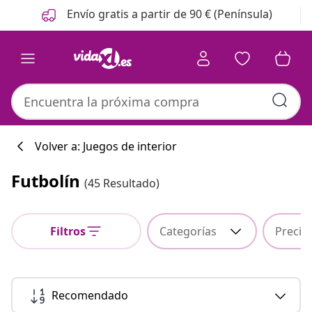
Anterior
Siguiente
Envío gratis a partir de 90 € (Península)
Volver a: Juegos de interior
Futbolín
(45 Resultado)
Colección de co
Filtros
Categorías
Precio
#sharemevidaxl
Recomendado