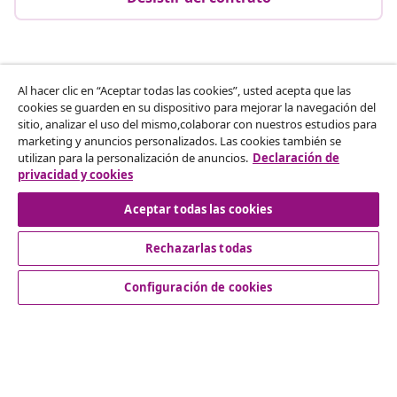
Descubre mas
Al hacer clic en “Aceptar todas las cookies”, usted acepta que las
cookies se guarden en su dispositivo para mejorar la navegación del
sitio, analizar el uso del mismo,colaborar con nuestros estudios para
marketing y anuncios personalizados. Las cookies también se
utilizan para la personalización de anuncios.
Declaración de
© 2008-2026 vidaXL www.vidaxl.es es una página web de
privacidad y cookies
vidaXL Marketplace International B.V.
Aceptar todas las cookies
Rechazarlas todas
Configuración de cookies