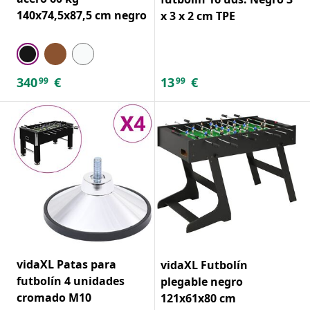
140x74,5x87,5 cm negro
x 3 x 2 cm TPE
340
€
13
€
99
99
vidaXL Patas para
vidaXL Futbolín
futbolín 4 unidades
plegable negro
cromado M10
121x61x80 cm