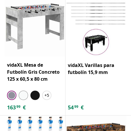
vidaXL Mesa de
vidaXL Varillas para
Futbolín Gris Concreto
futbolín 15,9 mm
125 x 60,5 x 80 cm
+5
163
€
54
€
99
99