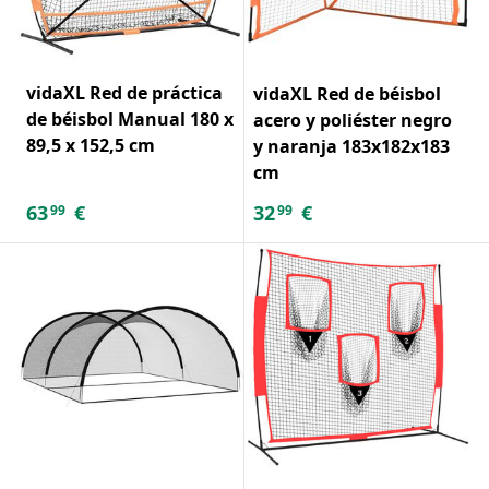
vidaXL Red de práctica
vidaXL Red de béisbol
de béisbol Manual 180 x
acero y poliéster negro
89,5 x 152,5 cm
y naranja 183x182x183
cm
63
€
32
€
99
99