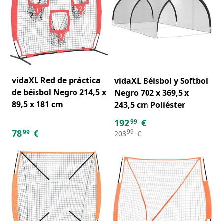
vidaXL Red de práctica
vidaXL Béisbol y Softbol
de béisbol Negro 214,5 x
Negro 702 x 369,5 x
89,5 x 181 cm
243,5 cm Poliéster
192
€
99
78
€
99
99
203
€