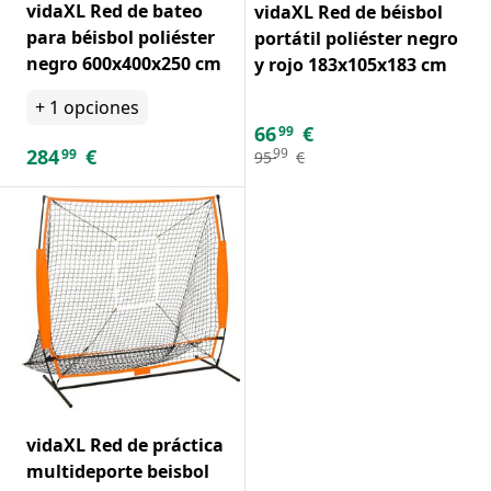
vidaXL Red de bateo
vidaXL Red de béisbol
para béisbol poliéster
portátil poliéster negro
negro 600x400x250 cm
y rojo 183x105x183 cm
+
1
opciones
66
€
99
284
€
99
99
95
€
vidaXL Red de práctica
multideporte beisbol