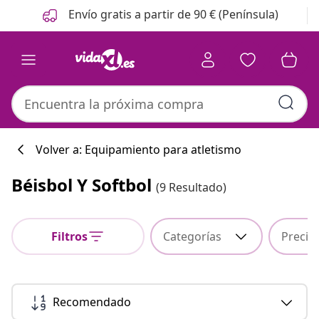
Anterior
Siguiente
Envío gratis a partir de 90 € (Península)
Volver a: Equipamiento para atletismo
Béisbol Y Softbol
(9 Resultado)
Colección de co
Filtros
Categorías
Precio
#sharemevidaxl
Recomendado