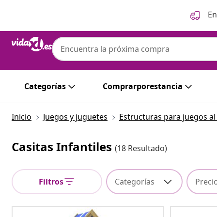
Anterior
Siguiente
En
Categorías
Comprarporestancia
Inicio
Juegos y juguetes
Estructuras para juegos al 
Casitas Infantiles
(18 Resultado)
Filtros
Categorías
Preci