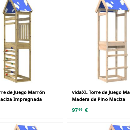
rre de Juego Marrón
vidaXL Torre de Juego M
aciza Impregnada
Madera de Pino Maciza
97
€
99