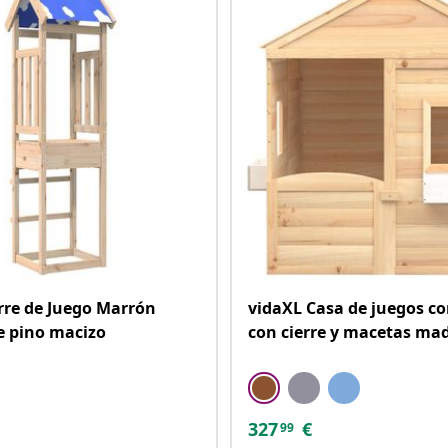
rre de Juego Marrón
vidaXL Casa de juegos c
e pino macizo
con cierre y macetas ma
327
€
99