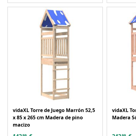
vidaXL Torre de Juego Marrón 52,5
vidaXL To
x 85 x 265 cm Madera de pino
Madera Só
macizo
99
99