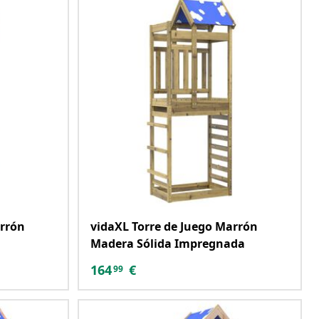
arrón
vidaXL Torre de Juego Marrón
Madera Sólida Impregnada
164
€
99