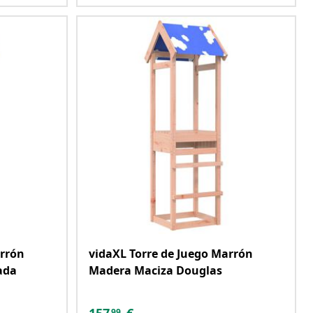
arrón
vidaXL Torre de Juego Marrón
ada
Madera Maciza Douglas
99