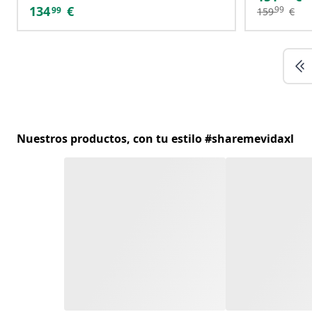
134
€
99
99
159
€
Nuestros productos, con tu estilo #sharemevidaxl