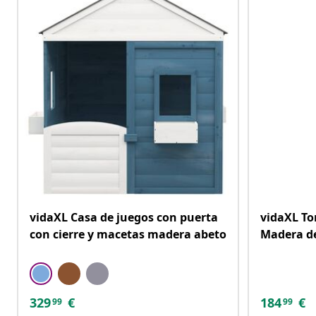
vidaXL Casa de juegos con puerta
vidaXL To
con cierre y macetas madera abeto
Madera d
329
€
184
€
99
99