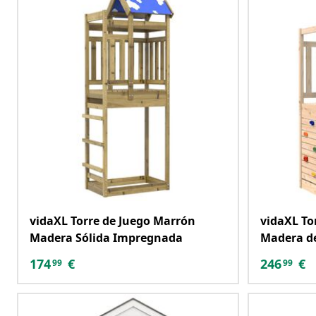
vidaXL Torre de Juego Marrón
vidaXL To
Madera Sólida Impregnada
Madera d
174
€
246
€
99
99