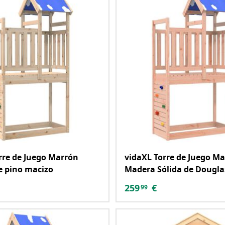
rre de Juego Marrón
vidaXL Torre de Juego M
e pino macizo
Madera Sólida de Dougla
259
€
99