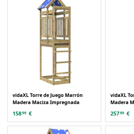
vidaXL Torre de Juego Marrón
vidaXL To
Madera Maciza Impregnada
Madera M
158
€
257
€
99
99