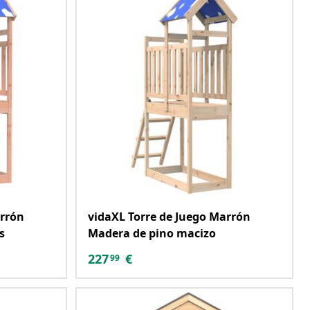
arrón
vidaXL Torre de Juego Marrón
s
Madera de pino macizo
227
€
99