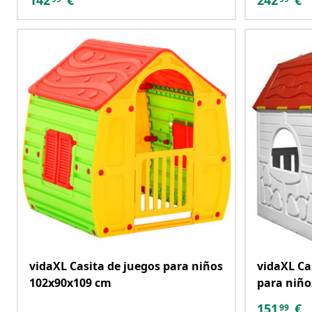
142
€
242
€
vidaXL Casita de juegos para niños
vidaXL Ca
102x90x109 cm
para niño
151
€
99