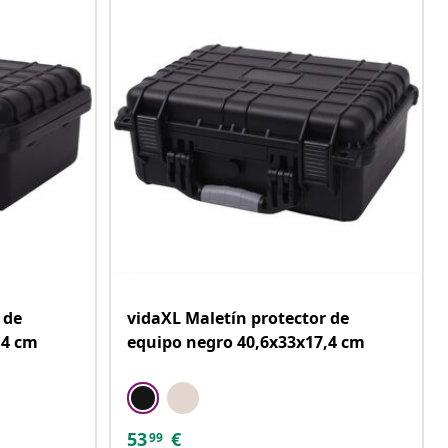
 de
vidaXL Maletín protector de
,4 cm
equipo negro 40,6x33x17,4 cm
53
€
99