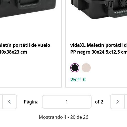
letín portátil de vuelo
vidaXL Maletín portátil d
49x38x23 cm
PP negro 30x24,5x12,5 c
25
€
99
Página
of 2
Mostrando 1 - 20 de 26