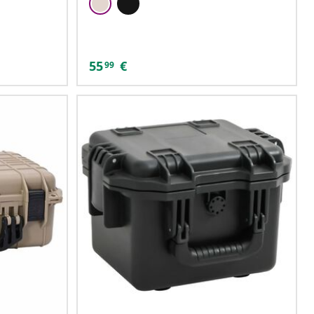
55
€
99