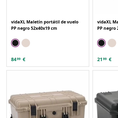
vidaXL Maletín portátil de vuelo
vidaXL Ma
PP negro 52x40x19 cm
PP negro 
84
€
21
€
99
99