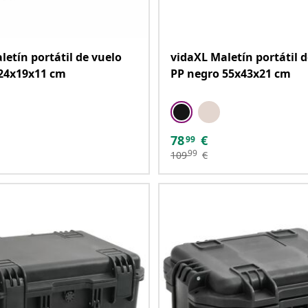
letín portátil de vuelo
vidaXL Maletín portátil d
24x19x11 cm
PP negro 55x43x21 cm
78
€
99
99
109
€