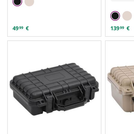
49
€
139
€
99
99