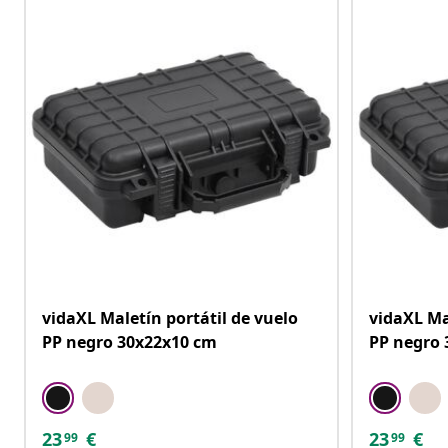
vidaXL Maletín portátil de vuelo
vidaXL Ma
PP negro 30x22x10 cm
PP negro 
23
€
23
€
99
99