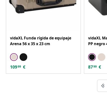
vidaXL Funda rígida de equipaje
vidaXL Ma
Arena 56 x 35 x 23 cm
PP negro 
109
€
87
€
99
99