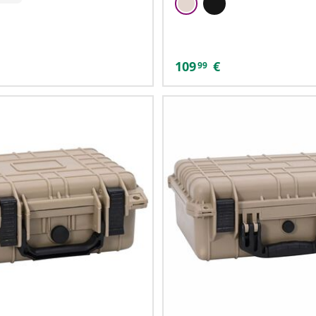
109
€
99