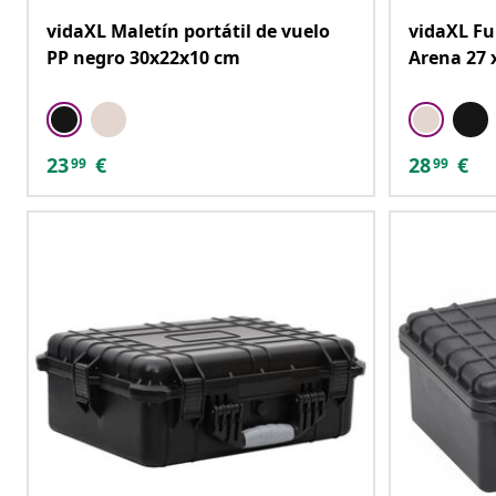
vidaXL Maletín portátil de vuelo
vidaXL Fu
PP negro 30x22x10 cm
Arena 27 x
23
€
28
€
99
99