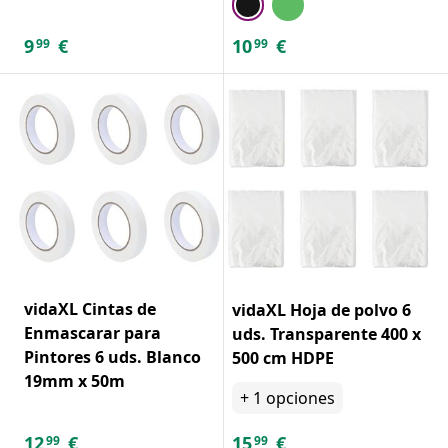
9
€
10
€
99
99
vidaXL Cintas de
vidaXL Hoja de polvo 6
Enmascarar para
uds. Transparente 400 x
Pintores 6 uds. Blanco
500 cm HDPE
19mm x 50m
+
1
opciones
12
€
15
€
99
99