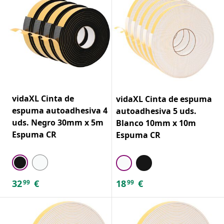
vidaXL Cinta de
vidaXL Cinta de espuma
espuma autoadhesiva 4
autoadhesiva 5 uds.
uds. Negro 30mm x 5m
Blanco 10mm x 10m
Espuma CR
Espuma CR
32
€
18
€
99
99