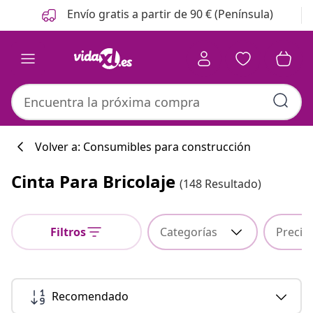
Anterior
Siguiente
Envío gratis a partir de 90 € (Península)
Volver a: Consumibles para construcción
Cinta Para Bricolaje
(148 Resultado)
Colección de co
Filtros
Categorías
Precio
#sharemevidaxl
Recomendado