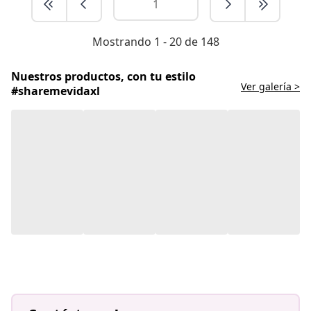
Mostrando 1 - 20 de 148
Nuestros productos, con tu estilo
Ver galería >
#sharemevidaxl
¡Contáctanos!
Ir al Centro de Ayuda
Recomendado
Chatea con nosotros