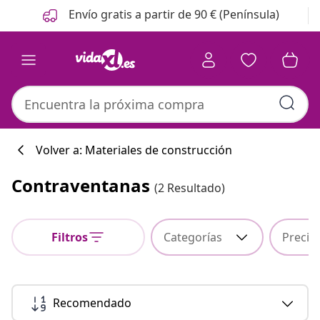
Anterior
Siguiente
Envío gratis a partir de 90 € (Península)
Volver a: Materiales de construcción
Contraventanas
(2 Resultado)
Colección de co
Filtros
Categorías
Precio
#sharemevidaxl
Recomendado