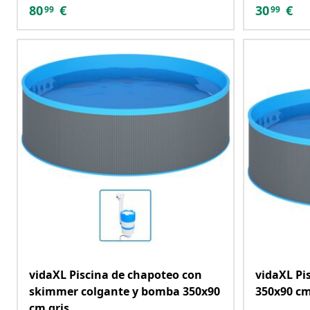
80
€
30
€
99
99
vidaXL Piscina de chapoteo con
vidaXL Pi
skimmer colgante y bomba 350x90
350x90 c
cm gris