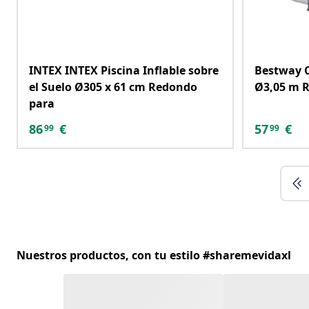
INTEX INTEX Piscina Inflable sobre
Bestway C
el Suelo Ø305 x 61 cm Redondo
Ø3,05 m R
para
86
€
57
€
99
99
Nuestros productos, con tu estilo #sharemevidaxl