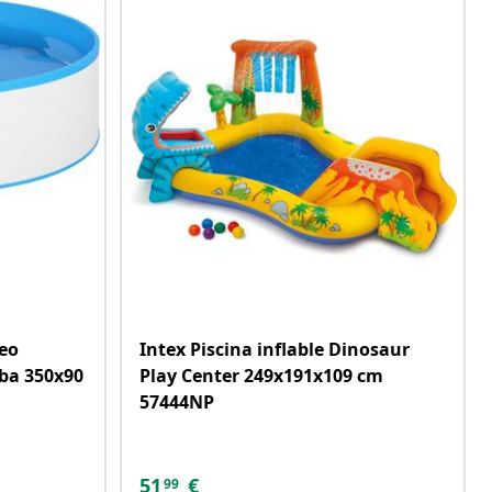
teo
Intex Piscina inflable Dinosaur
ba 350x90
Play Center 249x191x109 cm
57444NP
51
€
99