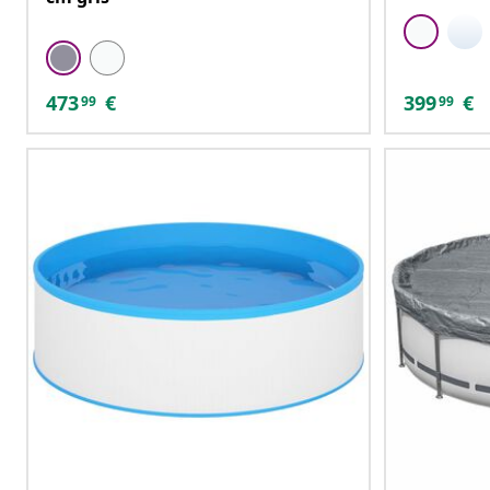
473
€
399
€
99
99