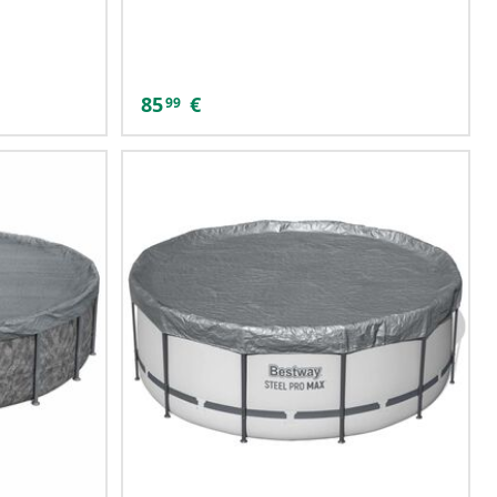
85
€
99