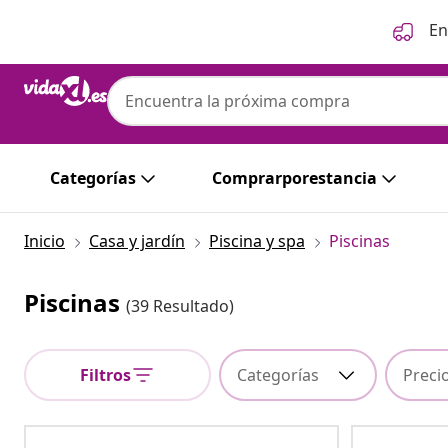
Anterior
Siguiente
En
Categorías
Comprarporestancia
Inicio
Casa y jardín
Piscina y spa
Piscinas
Piscinas
(39 Resultado)
Filtros
Categorías
Preci