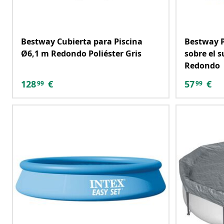
Bestway Cubierta para Piscina
Bestway P
Ø6,1 m Redondo Poliéster Gris
sobre el s
Redondo
128
€
57
€
99
99