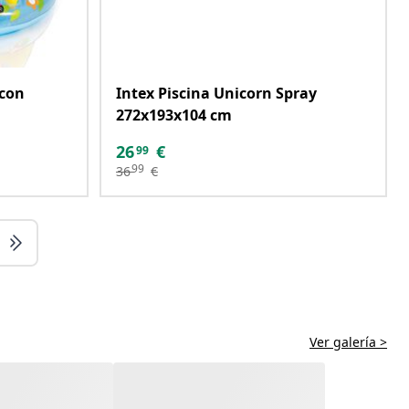
 con
Intex Piscina Unicorn Spray
272x193x104 cm
26
€
99
99
36
€
Ver galería >