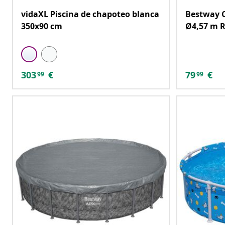
vidaXL Piscina de chapoteo blanca
Bestway C
350x90 cm
Ø4,57 m R
303
€
79
€
99
99