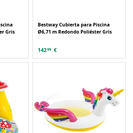
iscina
Bestway Cubierta para Piscina
r Gris
Ø6,71 m Redondo Poliéster Gris
142
€
99