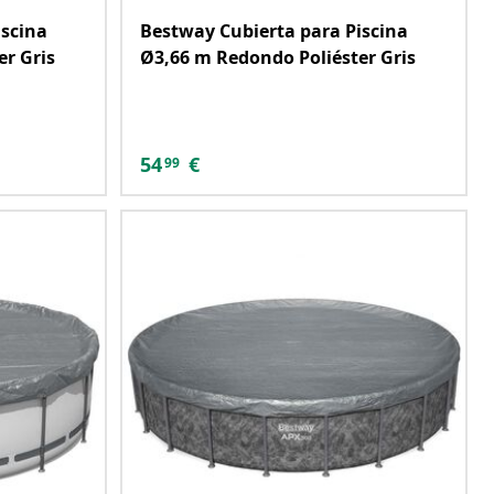
iscina
Bestway Cubierta para Piscina
r Gris
Ø3,66 m Redondo Poliéster Gris
54
€
99