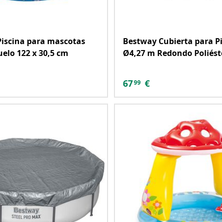
iscina para mascotas
Bestway Cubierta para P
uelo 122 x 30,5 cm
Ø4,27 m Redondo Poliéste
67
€
99