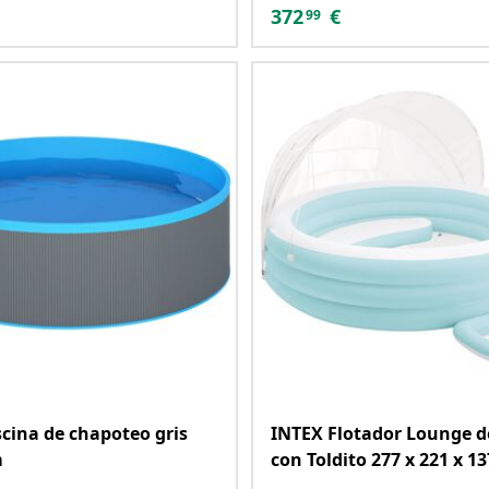
372
€
99
scina de chapoteo gris
INTEX Flotador Lounge d
m
con Toldito 277 x 221 x 1