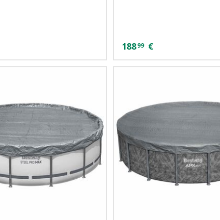
188
€
99