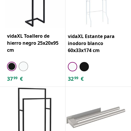
vidaXL Toallero de
vidaXL Estante para
hierro negro 25x20x95
inodoro blanco
cm
60x33x174 cm
37
€
32
€
99
99