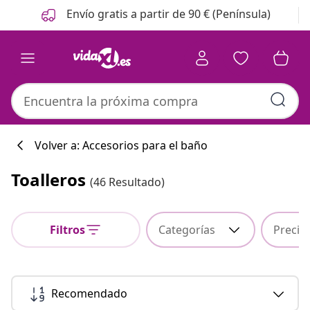
Anterior
Siguiente
Envío gratis a partir de 90 € (Península)
Volver a: Accesorios para el baño
Toalleros
(46 Resultado)
Colección de co
Filtros
Categorías
Precio
#sharemevidaxl
Recomendado