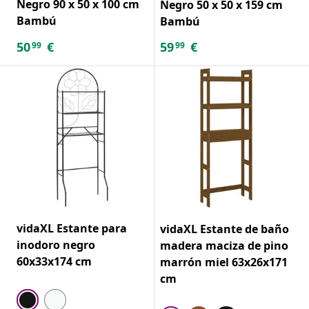
Negro 90 x 50 x 100 cm
Negro 50 x 50 x 159 cm
Bambú
Bambú
50
€
59
€
99
99
vidaXL Estante para
vidaXL Estante de baño
inodoro negro
madera maciza de pino
60x33x174 cm
marrón miel 63x26x171
cm