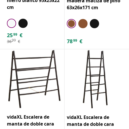
hierro blanco 95x25x22
madera maciza de pino
cm
63x26x171 cm
25
€
99
78
€
99
99
36
€
vidaXL Escalera de
vidaXL Escalera de
manta de doble cara
manta de doble cara