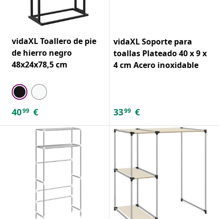
vidaXL Toallero de pie
vidaXL Soporte para
de hierro negro
toallas Plateado 40 x 9 x
48x24x78,5 cm
4 cm Acero inoxidable
40
€
33
€
99
99