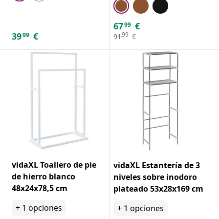
67
€
99
39
€
99
99
91
€
vidaXL Toallero de pie
vidaXL Estantería de 3
de hierro blanco
niveles sobre inodoro
48x24x78,5 cm
plateado 53x28x169 cm
+
1
opciones
+
1
opciones