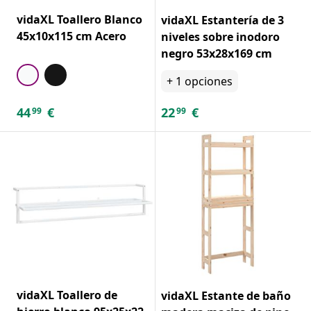
vidaXL Toallero Blanco
vidaXL Estantería de 3
45x10x115 cm Acero
niveles sobre inodoro
negro 53x28x169 cm
+
1
opciones
44
€
22
€
99
99
vidaXL Toallero de
vidaXL Estante de baño