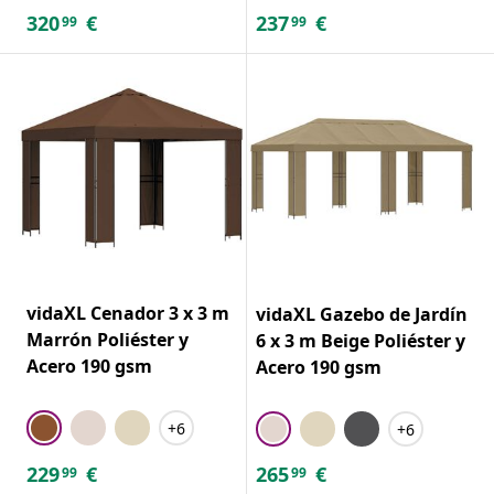
320
€
237
€
99
99
vidaXL Cenador 3 x 3 m
vidaXL Gazebo de Jardín
Marrón Poliéster y
6 x 3 m Beige Poliéster y
Acero 190 gsm
Acero 190 gsm
+6
+6
229
€
265
€
99
99