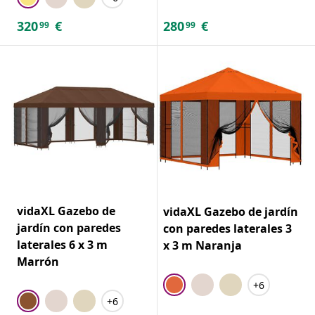
320
€
280
€
99
99
vidaXL Gazebo de
vidaXL Gazebo de jardín
jardín con paredes
con paredes laterales 3
laterales 6 x 3 m
x 3 m Naranja
Marrón
+6
+6