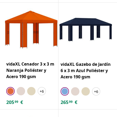
vidaXL Cenador 3 x 3 m
vidaXL Gazebo de Jardín
Naranja Poliéster y
6 x 3 m Azul Poliéster y
Acero 190 gsm
Acero 190 gsm
+6
+6
205
€
265
€
99
99