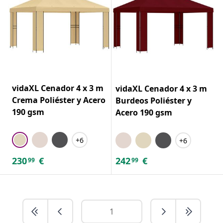
vidaXL Cenador 4 x 3 m
vidaXL Cenador 4 x 3 m
Crema Poliéster y Acero
Burdeos Poliéster y
190 gsm
Acero 190 gsm
+6
+6
230
€
242
€
99
99