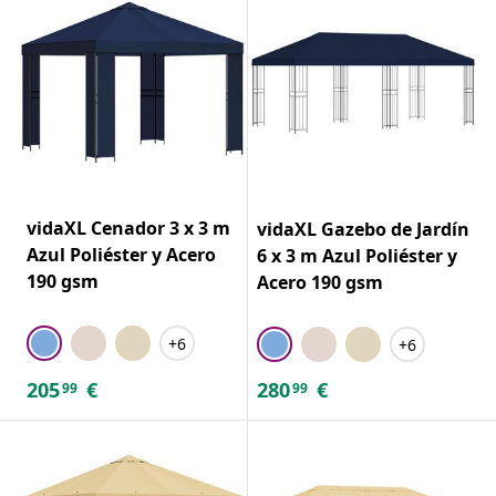
vidaXL Cenador 3 x 3 m
vidaXL Gazebo de Jardín
Azul Poliéster y Acero
6 x 3 m Azul Poliéster y
190 gsm
Acero 190 gsm
+6
+6
205
€
280
€
99
99