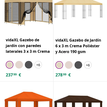
vidaXL Gazebo de
vidaXL Gazebo de Jardín
jardín con paredes
6 x 3 m Crema Poliéster
laterales 3 x 3 m Crema
y Acero 190 gsm
+6
+6
237
€
278
€
99
99