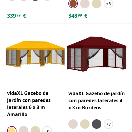
+6
339
€
348
€
99
99
vidaXL Gazebo de
vidaXL Gazebo de jardín
jardín con paredes
con paredes laterales 4
laterales 6 x 3 m
x 3 m Burdeos
Amarillo
+7
+6