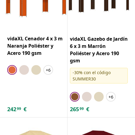
vidaXL Cenador 4 x 3 m
vidaXL Gazebo de Jardín
Naranja Poliéster y
6 x 3 m Marrón
Acero 190 gsm
Poliéster y Acero 190
gsm
+6
-30% con el código
SUMMER30
+6
242
€
265
€
99
99