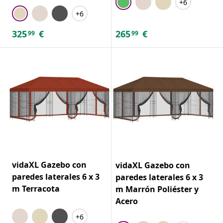
+6
+6
325
€
265
€
99
99
vidaXL Gazebo con
vidaXL Gazebo con
paredes laterales 6 x 3
paredes laterales 6 x 3
m Terracota
m Marrón Poliéster y
Acero
+6