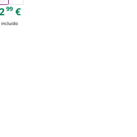
99
2
€
 incluido