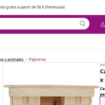
vío gratis a partir de 90 € (Península)
ros y animales
Pajareras
vi
C
x
Ca
pa