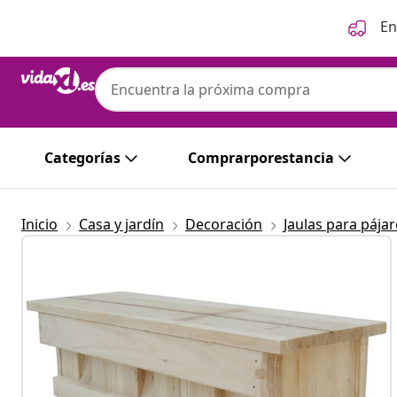
Anterior
Siguiente
En
Categorías
Comprarporestancia
Inicio
Casa y jardín
Decoración
Jaulas para pája