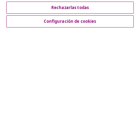
Rechazarlas todas
Servicio al Cliente
Configuración de cookies
Empresas
vidaXL
Descubre mas
© 2008-2026 vidaXL www.vidaxl.es es una página web de
vidaXL Marketplace International B.V.