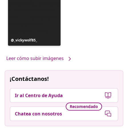
Publicación
_vickywolf85_
realizada
por
Leer cómo subir imágenes
¡Contáctanos!
Ir al Centro de Ayuda
Recomendado
Chatea con nosotros