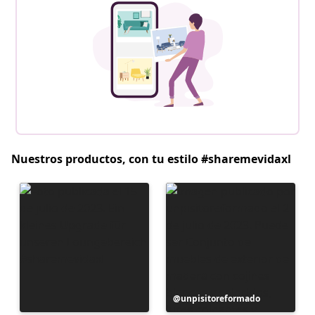
Nuestros productos, con tu estilo #sharemevidaxl
Publicación
unpisitoreformado
realizada