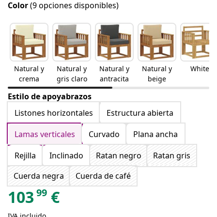
Color
(9 opciones disponibles)
Natural y
Natural y
Natural y
Natural y
White
crema
gris claro
antracita
beige
Estilo de apoyabrazos
Listones horizontales
Estructura abierta
Lamas verticales
Curvado
Plana ancha
Rejilla
Inclinado
Ratan negro
Ratan gris
Cuerda negra
Cuerda de café
99
103
€
IVA incluido