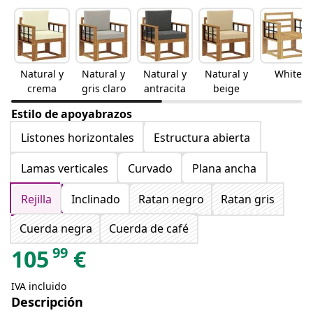
Natural y
Natural y
Natural y
Natural y
White
crema
gris claro
antracita
beige
Estilo de apoyabrazos
Listones horizontales
Estructura abierta
Lamas verticales
Curvado
Plana ancha
Rejilla
Inclinado
Ratan negro
Ratan gris
Cuerda negra
Cuerda de café
99
105
€
IVA incluido
Descripción