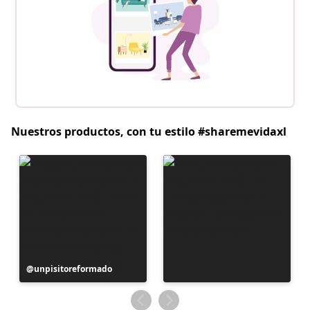
Nuestros productos, con tu estilo #sharemevidaxl
Publicación
unpisitoreformado
realizada
por