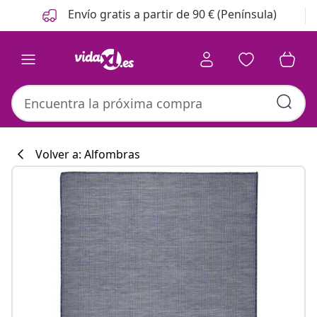
Anterior
Siguiente
Envío gratis a partir de 90 € (Península)
Volver a: Alfombras
Colección de co
#sharemevidaxl