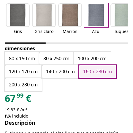
Gris
Gris claro
Marrón
Azul
Tuquesa
dimensiones
80 x 150 cm
80 x 250 cm
100 x 200 cm
120 x 170 cm
140 x 200 cm
160 x 230 cm
200 x 280 cm
99
67
€
19,83 € /m²
IVA incluido
Descripción