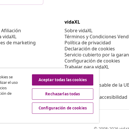
vidaXL
Afiliación
Sobre vidaXL
a vidaXL
Términos y Condiciones Vend
es de marketing
Política de privacidad
Declaración de cookies
Servicio cubierto por la garan
Configuración de cookies
Trabajar para vidaXL
Aviso legal
okies se
Seguridad
Aceptar todas las cookies
izar el uso
Persona responsable de la U
cios
Política de EPR
ción de
Rechazarlas todas
Información de accesibilidad
Configuración de cookies
© 2008-2026 vidaX