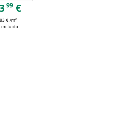
99
3
€
83 € /m²
 incluido