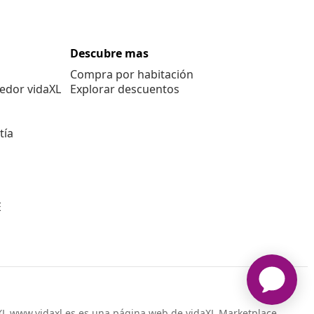
Descubre mas
Compra por habitación
edor vidaXL
Explorar descuentos
tía
E
L www.vidaxl.es es una página web de vidaXL Marketplace