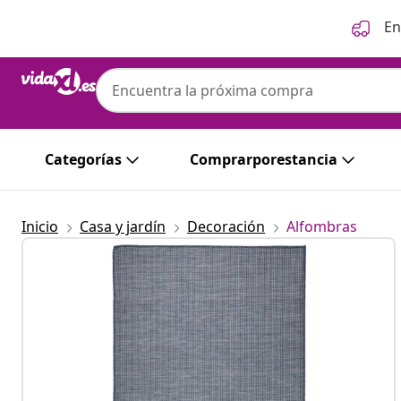
Anterior
Siguiente
En
Categorías
Comprarporestancia
Inicio
Casa y jardín
Decoración
Alfombras