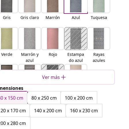
Gris
Gris claro
Marrón
Azul
Tuquesa
Verde
Marrón y
Rojo
Estampa
Rayas
azul
do azul
azules
Ver más
mensiones
Marrón
Rayas
Estampa
Rayas
oscuro
negras
do de
marrone
80 x 150 cm
80 x 250 cm
100 x 200 cm
hojas
s
120 x 170 cm
140 x 200 cm
160 x 230 cm
200 x 280 cm