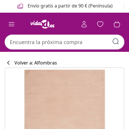
Anterior
Siguiente
Envío gratis a partir de 90 € (Península)
Volver a: Alfombras
Colección de co
#sharemevidaxl