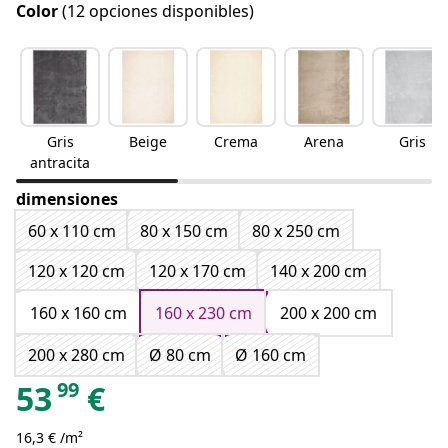
Color
(12 opciones disponibles)
Gris
Beige
Crema
Arena
Gris
antracita
dimensiones
60 x 110 cm
80 x 150 cm
80 x 250 cm
120 x 120 cm
120 x 170 cm
140 x 200 cm
160 x 160 cm
160 x 230 cm
200 x 200 cm
200 x 280 cm
Ø 80 cm
Ø 160 cm
99
53
€
16,3 € /m²