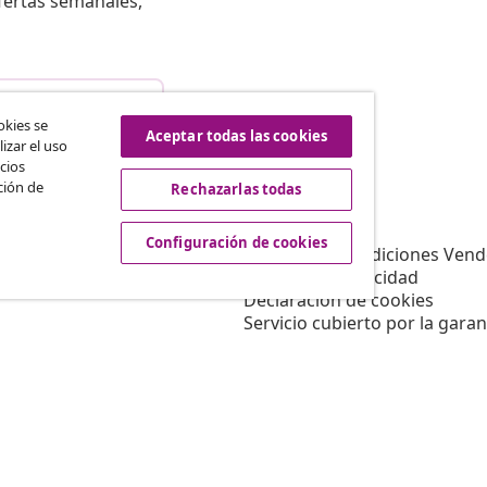
fertas semanales,
istir del contrato
okies se
Aceptar todas las cookies
izar el uso
cios
ción de
Rechazarlas todas
vidaXL
Afiliación
Sobre vidaXL
Configuración de cookies
a vidaXL
Términos y Condiciones Vend
es de marketing
Política de privacidad
Declaración de cookies
Servicio cubierto por la garan
Configuración de cookies
Trabajar para vidaXL
Aviso legal
Seguridad
Persona responsable de la U
Política de EPR
Información de accesibilidad