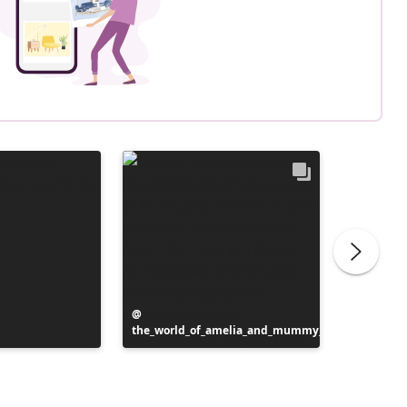
Publicación
the_world_of_amelia_and_mummy_
realizada
Publicac
inspotip
por
realizad
por