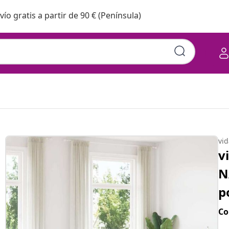
vío gratis a partir de 90 € (Península)
vi
v
N
p
Co