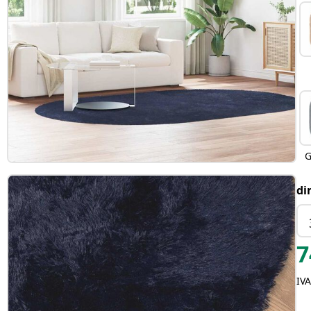
G
di
7
IVA