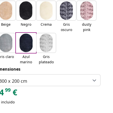
Beige
Negro
Crema
Gris
dusty
oscuro
pink
ris claro
Azul
Gris
marino
plateado
mensiones
300 x 200 cm
99
4
€
 incluido