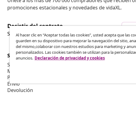
Únete a los más de 700 000 compradores que reciben o
promociones estacionales y novedades de vidaXL.
Desistir del contrato
Des
Solicita la cancelación de tu pedido.
Al hacer clic en “Aceptar todas las cookies”, usted acepta que las co
guarden en su dispositivo para mejorar la navegación del sitio, anal
del mismo,colaborar con nuestros estudios para marketing y anun
personalizados. Las cookies también se utilizan para la personaliza
Servicio al Cliente
Empresas
anuncios.
Declaración de privacidad y cookies
Seguimiento del pedido
Programa de 
Mi cuenta
Producir par
Pago
Colaboracion
Envío
Devolución
Información del producto
Pedido