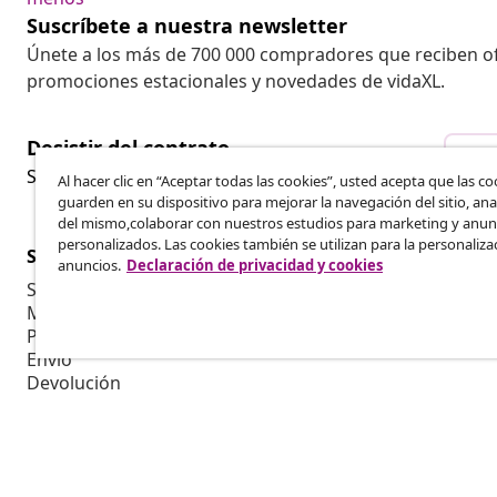
Suscríbete a nuestra newsletter
Únete a los más de 700 000 compradores que reciben o
promociones estacionales y novedades de vidaXL.
Desistir del contrato
Des
Solicita la cancelación de tu pedido.
Al hacer clic en “Aceptar todas las cookies”, usted acepta que las co
guarden en su dispositivo para mejorar la navegación del sitio, anal
del mismo,colaborar con nuestros estudios para marketing y anun
personalizados. Las cookies también se utilizan para la personaliza
Servicio al Cliente
Empresas
anuncios.
Declaración de privacidad y cookies
Seguimiento del pedido
Programa de 
Mi cuenta
Producir par
Pago
Colaboracion
Envío
Devolución
Información del producto
Pedido