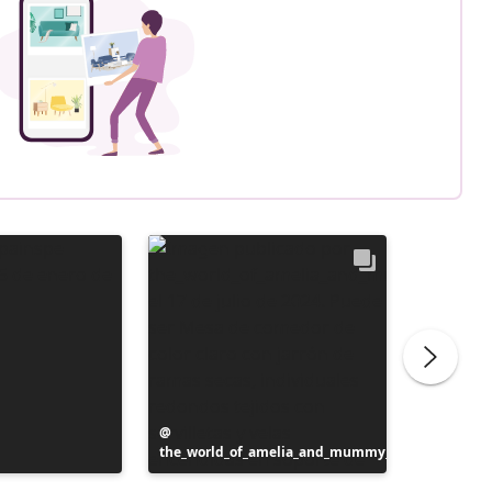
Publicación
the_world_of_amelia_and_mummy_
realizada
Publicac
inspotip
por
realizad
por