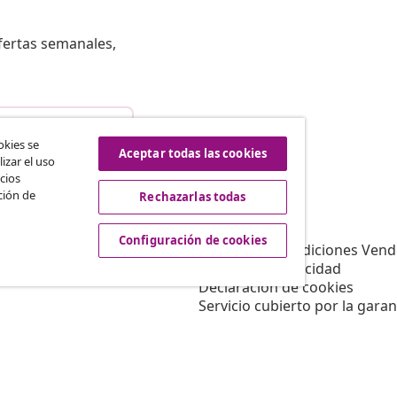
fertas semanales,
istir del contrato
okies se
Aceptar todas las cookies
izar el uso
cios
ción de
Rechazarlas todas
vidaXL
Afiliación
Sobre vidaXL
Configuración de cookies
a vidaXL
Términos y Condiciones Vend
es de marketing
Política de privacidad
Declaración de cookies
Servicio cubierto por la garan
Configuración de cookies
Trabajar para vidaXL
Aviso legal
Seguridad