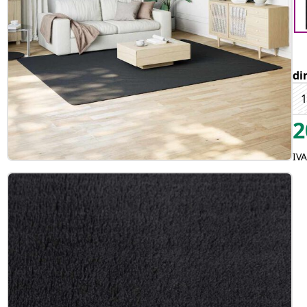
di
1
2
IVA