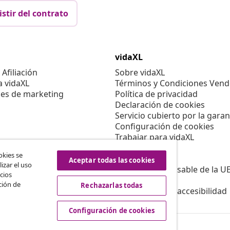
istir del contrato
vidaXL
Afiliación
Sobre vidaXL
a vidaXL
Términos y Condiciones Vend
es de marketing
Política de privacidad
Declaración de cookies
Servicio cubierto por la garan
Configuración de cookies
Trabajar para vidaXL
Aviso legal
okies se
Seguridad
Aceptar todas las cookies
izar el uso
Persona responsable de la U
cios
Política de EPR
ción de
Rechazarlas todas
Información de accesibilidad
Configuración de cookies