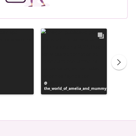
Publicación
the_world_of_amelia_and_mummy_
realizada
Publicac
inspotip
por
realizad
por