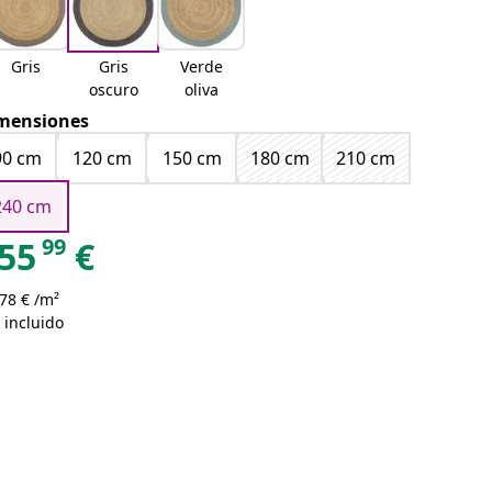
Gris
Gris
Verde
oscuro
oliva
mensiones
90 cm
120 cm
150 cm
180 cm
210 cm
240 cm
99
55
€
78 € /m²
 incluido