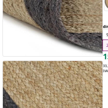
di
1
33,
IVA