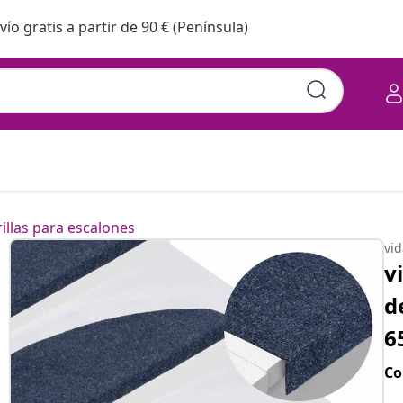
vío gratis a partir de 90 € (Península)
illas para escalones
vi
v
d
6
Co