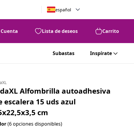
español
Cuenta
Lista de deseos
Carrito
Subastas
Inspírate
daXL
idaXL Alfombrilla autoadhesiva
e escalera 15 uds azul
5x22,5x3,5 cm
lor
(6 opciones disponibles)