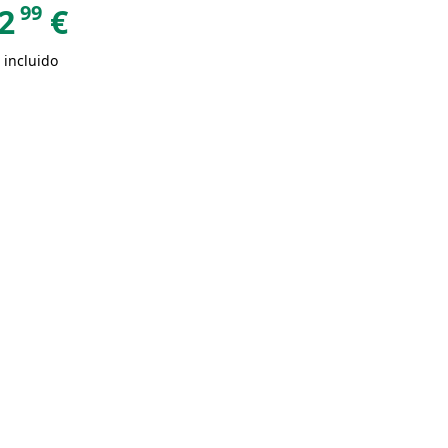
99
2
€
 incluido