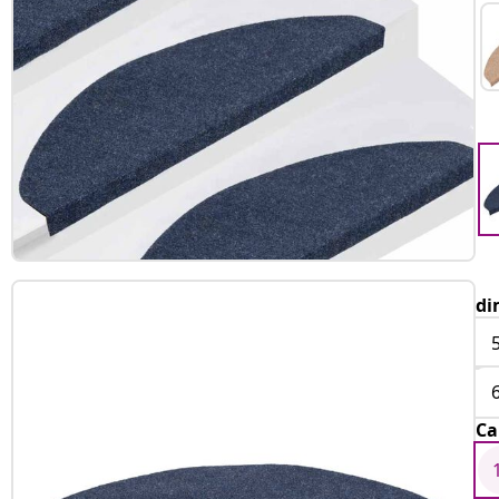
di
Ca