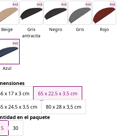
Beige
Gris
Negro
Gris
Rojo
antracita
Azul
mensiones
56 x 17 x 3 cm
65 x 22.5 x 3.5 cm
65 x 24.5 x 3.5 cm
80 x 28 x 3,5 cm
ntidad en el paquete
15
30