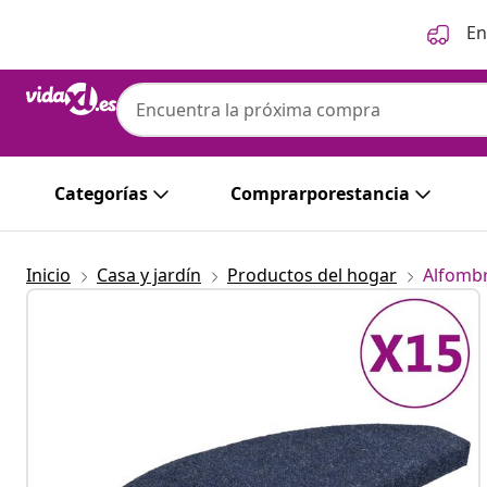
Anterior
Siguiente
En
Categorías
Comprarporestancia
Inicio
Casa y jardín
Productos del hogar
Alfombr