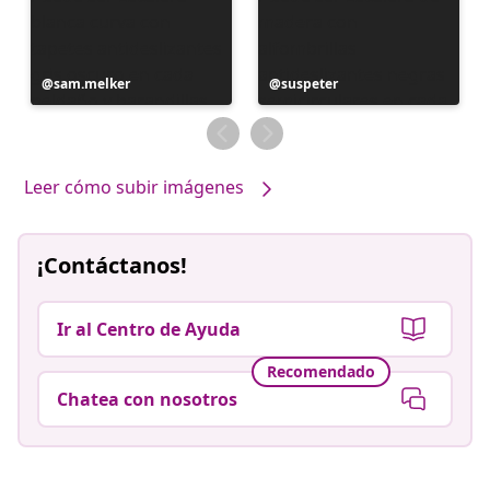
Publicación
sam.melker
Publicación
suspeter
realizada
realizada
por
por
Leer cómo subir imágenes
¡Contáctanos!
Ir al Centro de Ayuda
Recomendado
Chatea con nosotros