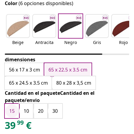
Color
(6 opciones disponibles)
Beige
Antracita
Negro
Gris
Rojo
dimensiones
56 x 17 x 3 cm
65 x 22.5 x 3.5 cm
65 x 24.5 x 3.5 cm
80 x 28 x 3,5 cm
Cantidad en el paqueteCantidad en el
paquete/envio
15
10
20
30
99
39
€