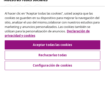
Al hacer clic en “Aceptar todas las cookies”, usted acepta que las
cookies se guarden en su dispositivo para mejorar la navegación del
Desistir del contrato
sitio, analizar el uso del mismo,colaborar con nuestros estudios para
marketing y anuncios personalizados. Las cookies también se
Solicita la cancelación de tu pedido.
utilizan para la personalización de anuncios.
Declaración de
privacidad y cookies
Desistir del contrato
Aceptar todas las cookies
Rechazarlas todas
Servicio al Cliente
Configuración de cookies
Empresas
vidaXL
Descubre mas