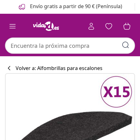
Anterior
Siguiente
Envío gratis a partir de 90 € (Península)
Volver a: Alfombrillas para escalones
Colección de co
#sharemevidaxl