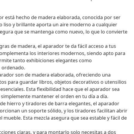
r está hecho de madera elaborada, conocida por ser
o liso y brillante aporta un aire moderno a cualquier
asegura que se mantenga como nuevo, lo que lo convierte
ras de madera, el aparador te da fácil acceso a tus
 complementa los interiores modernos, siendo apto para
ermite tanto exhibiciones elegantes como
o ordenado.
arador son de madera elaborada, ofreciendo una
os para guardar libros, objetos decorativos o utensilios
esenciales. Esta flexibilidad hace que el aparador sea
o simplemente mantener el orden en tu día a día.
e hierro y tiradores de barra elegantes, el aparador
cionan un soporte sólido, y los tiradores facilitan abrir
el mueble. Esta mezcla asegura que sea estable y fácil de
ciones claras, y para montarlo solo necesitas a dos