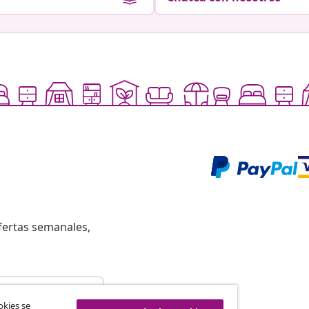
fertas semanales,
istir del contrato
okies se