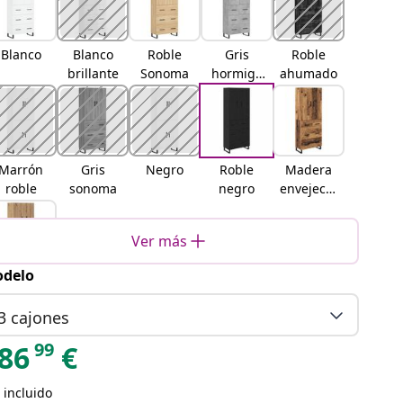
Blanco
Blanco
Roble
Gris
Roble
brillante
Sonoma
hormigó
ahumado
n
Marrón
Gris
Negro
Roble
Madera
roble
sonoma
negro
envejecid
a
Ver más
delo
Roble
artisan
3 cajones
99
86
€
 incluido