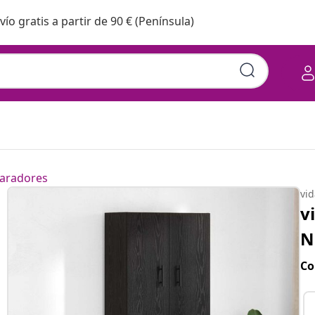
vío gratis a partir de 90 € (Península)
aradores
vi
v
N
Co