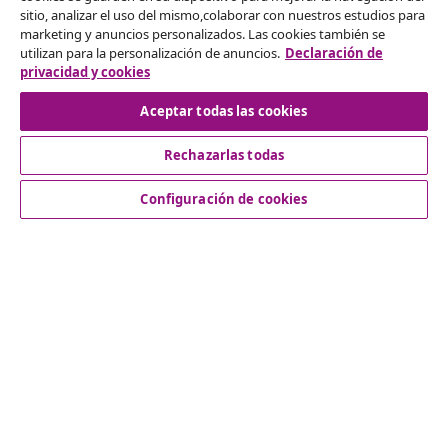
Desistir del contrato
sitio, analizar el uso del mismo,colaborar con nuestros estudios para
marketing y anuncios personalizados. Las cookies también se
Solicita la cancelación de tu pedido.
utilizan para la personalización de anuncios.
Declaración de
privacidad y cookies
Desistir del contrato
Aceptar todas las cookies
Rechazarlas todas
Servicio al Cliente
Configuración de cookies
Empresas
vidaXL
Descubre mas