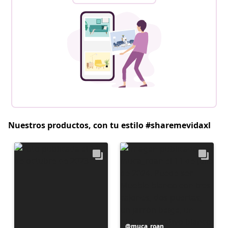
Nuestros productos, con tu estilo #sharemevidaxl
Publicación
muca_roan