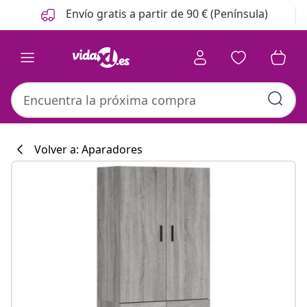
Anterior
Siguiente
Envío gratis a partir de 90 € (Península)
Volver a: Aparadores
Colección de co
#sharemevidaxl