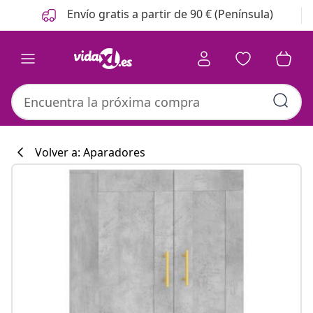
Anterior
Siguiente
Envío gratis a partir de 90 € (Península)
Volver a: Aparadores
Colección de co
#sharemevidaxl