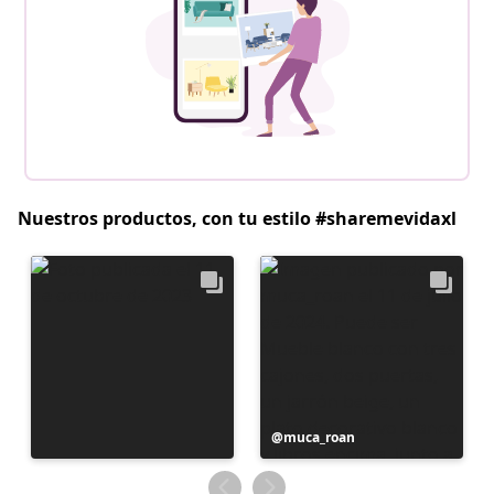
Nuestros productos, con tu estilo #sharemevidaxl
Publicación
muca_roan
realizada
por