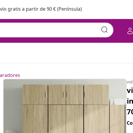
vío gratis a partir de 90 € (Península)
aradores
vi
v
i
7
Co