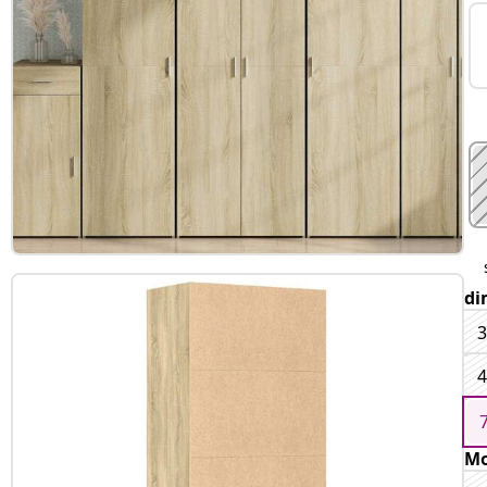
di
3
4
Mo