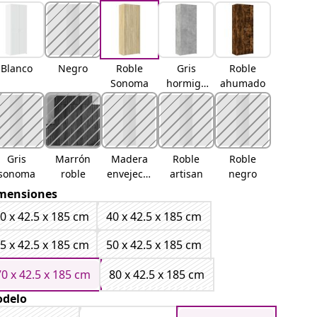
Blanco
Negro
Roble
Gris
Roble
Sonoma
hormigó
ahumado
n
Gris
Marrón
Madera
Roble
Roble
sonoma
roble
envejecid
artisan
negro
a
mensiones
0 x 42.5 x 185 cm
40 x 42.5 x 185 cm
5 x 42.5 x 185 cm
50 x 42.5 x 185 cm
70 x 42.5 x 185 cm
80 x 42.5 x 185 cm
delo