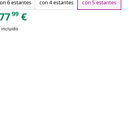
on 6 estantes
con 4 estantes
con 5 estantes
99
77
€
 incluido