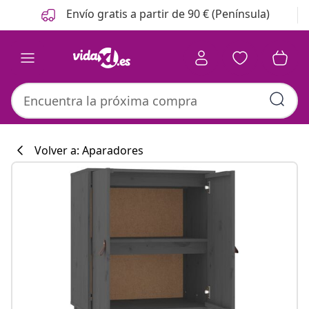
Anterior
Siguiente
Envío gratis a partir de 90 € (Península)
Volver a: Aparadores
Colección de co
#sharemevidaxl