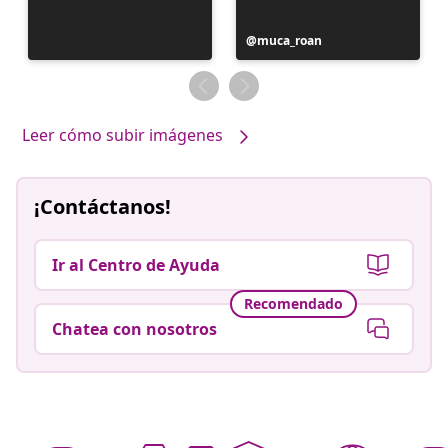
Publicación
muca_roan
realizada
por
Leer cómo subir imágenes
¡Contáctanos!
Ir al Centro de Ayuda
Recomendado
Chatea con nosotros