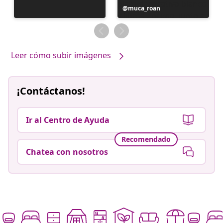
Publicación
muca_roan
realizada
por
Leer cómo subir imágenes
¡Contáctanos!
Ir al Centro de Ayuda
Recomendado
Chatea con nosotros