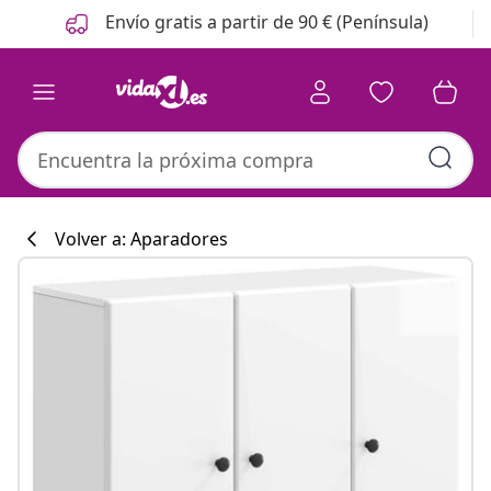
Anterior
Siguiente
Envío gratis a partir de 90 € (Península)
Volver a: Aparadores
Colección de co
#sharemevidaxl