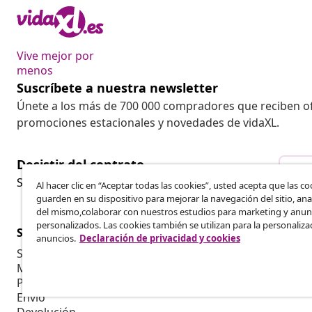
Vive mejor por
menos
Suscríbete a nuestra newsletter
Únete a los más de 700 000 compradores que reciben o
promociones estacionales y novedades de vidaXL.
Desistir del contrato
Des
Solicita la cancelación de tu pedido.
Al hacer clic en “Aceptar todas las cookies”, usted acepta que las co
guarden en su dispositivo para mejorar la navegación del sitio, anal
del mismo,colaborar con nuestros estudios para marketing y anun
personalizados. Las cookies también se utilizan para la personaliza
Servicio al Cliente
Empresas
anuncios.
Declaración de privacidad y cookies
Seguimiento del pedido
Programa de 
Mi cuenta
Producir par
Pago
Colaboracion
Envío