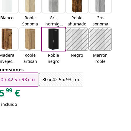
Blanco
Roble
Gris
Roble
Gris
Sonoma
hormigó
ahumado
sonoma
n
Madera
Roble
Roble
Negro
Marrón
nvejecid
artisan
negro
roble
a
mensiones
30 x 42.5 x 93 cm
80 x 42.5 x 93 cm
99
5
€
 incluido