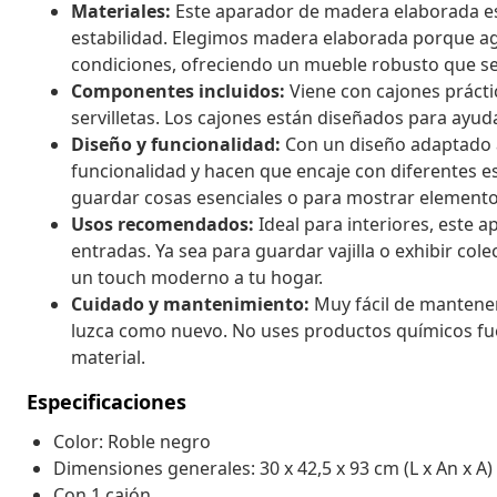
Materiales:
Este aparador de madera elaborada es
estabilidad. Elegimos madera elaborada porque ag
condiciones, ofreciendo un mueble robusto que se
Componentes incluidos:
Viene con cajones práct
servilletas. Los cajones están diseñados para ayu
Diseño y funcionalidad:
Con un diseño adaptado a
funcionalidad y hacen que encaje con diferentes es
guardar cosas esenciales o para mostrar elemento
Usos recomendados:
Ideal para interiores, este 
entradas. Ya sea para guardar vajilla o exhibir col
un touch moderno a tu hogar.
Cuidado y mantenimiento:
Muy fácil de mantene
luzca como nuevo. No uses productos químicos fuert
material.
Especificaciones
Color: Roble negro
Dimensiones generales: 30 x 42,5 x 93 cm (L x An x A)
Con 1 cajón