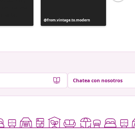
Publicación
from.vintage.to.modern
Publicac
from.vi
realizada
realizad
por
por
Chatea con nosotros