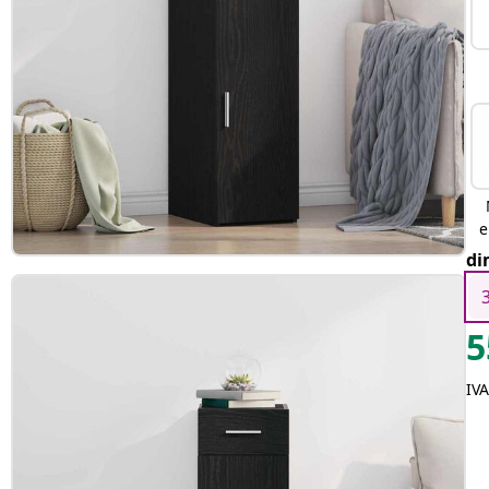
e
di
5
IVA