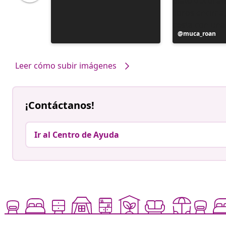
Publicación
muca_roan
realizada
por
Leer cómo subir imágenes
¡Contáctanos!
Ir al Centro de Ayuda