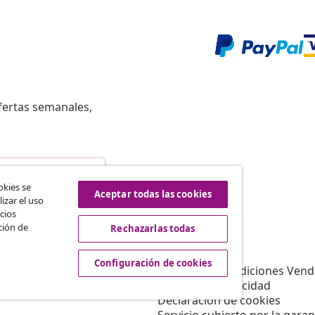
fertas semanales,
istir del contrato
okies se
Aceptar todas las cookies
izar el uso
cios
ción de
Rechazarlas todas
vidaXL
Afiliación
Sobre vidaXL
Configuración de cookies
a vidaXL
Términos y Condiciones Vend
es de marketing
Política de privacidad
Declaración de cookies