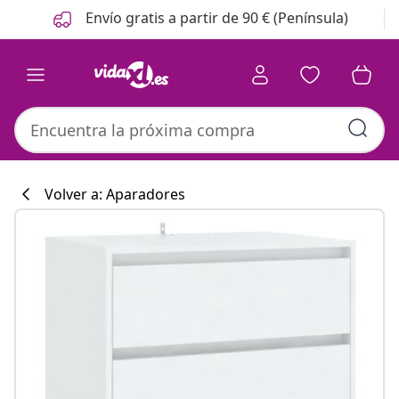
Anterior
Siguiente
Envío gratis a partir de 90 € (Península)
Volver a: Aparadores
Colección de co
#sharemevidaxl