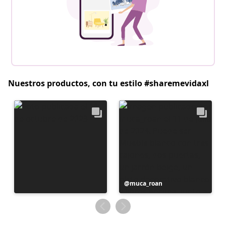
Nuestros productos, con tu estilo #sharemevidaxl
Publicación
muca_roan
realizada
por