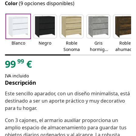
Color
(9 opciones disponibles)
Blanco
Negro
Roble
Gris
Roble
Sonoma
hormigó
ahumado
n
99
99
€
IVA incluido
Descripción
Este sencillo aparador, con un diseño minimalista, está
destinado a ser un aporte práctico y muy decorativo
para tu hogar.
Con 3 cajones, el armario auxiliar proporciona un
amplio espacio de almacenamiento para guardar tus
objetos diarios ordenados y al alcance. La robusta