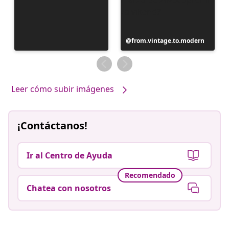
Publicación
from.vintage.to.modern
realizada
por
Leer cómo subir imágenes
¡Contáctanos!
Ir al Centro de Ayuda
Recomendado
Chatea con nosotros