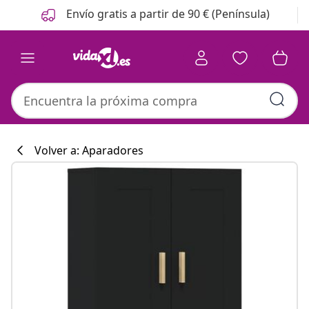
Anterior
Siguiente
Envío gratis a partir de 90 € (Península)
Volver a: Aparadores
Colección de co
#sharemevidaxl