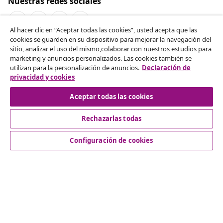
Nuestras redes sociales
Al hacer clic en “Aceptar todas las cookies”, usted acepta que las
cookies se guarden en su dispositivo para mejorar la navegación del
Desistir del contrato
sitio, analizar el uso del mismo,colaborar con nuestros estudios para
marketing y anuncios personalizados. Las cookies también se
Solicita la cancelación de tu pedido.
utilizan para la personalización de anuncios.
Declaración de
privacidad y cookies
Desistir del contrato
Aceptar todas las cookies
Rechazarlas todas
Servicio al Cliente
Configuración de cookies
Empresas
vidaXL
Descubre mas