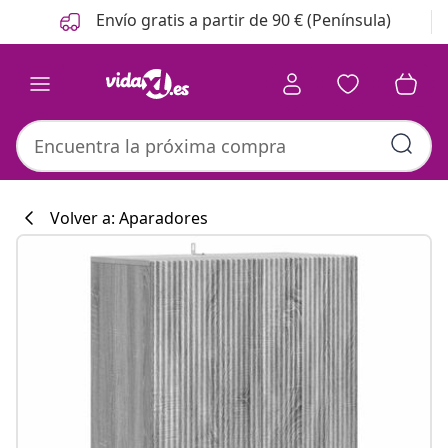
Anterior
Siguiente
Envío gratis a partir de 90 € (Península)
Volver a: Aparadores
Colección de co
#sharemevidaxl