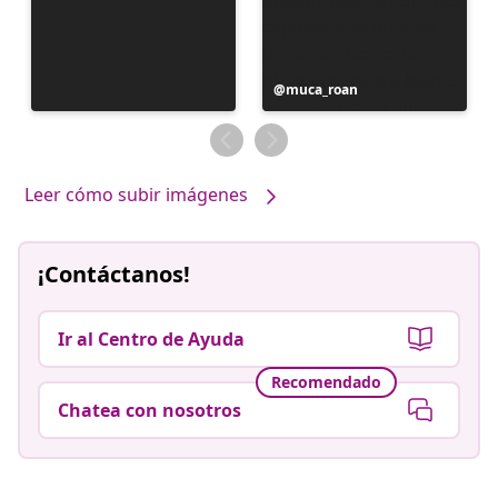
Publicación
muca_roan
realizada
por
Leer cómo subir imágenes
¡Contáctanos!
Ir al Centro de Ayuda
Recomendado
Chatea con nosotros