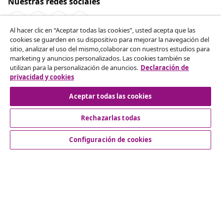
Nuestras redes sociales
Al hacer clic en “Aceptar todas las cookies”, usted acepta que las
cookies se guarden en su dispositivo para mejorar la navegación del
Desistir del contrato
sitio, analizar el uso del mismo,colaborar con nuestros estudios para
marketing y anuncios personalizados. Las cookies también se
Solicita la cancelación de tu pedido.
utilizan para la personalización de anuncios.
Declaración de
privacidad y cookies
Desistir del contrato
Aceptar todas las cookies
Rechazarlas todas
Servicio al Cliente
Configuración de cookies
Empresas
vidaXL
Descubre mas