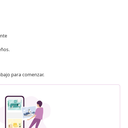
ente
eños.
 abajo para comenzar.