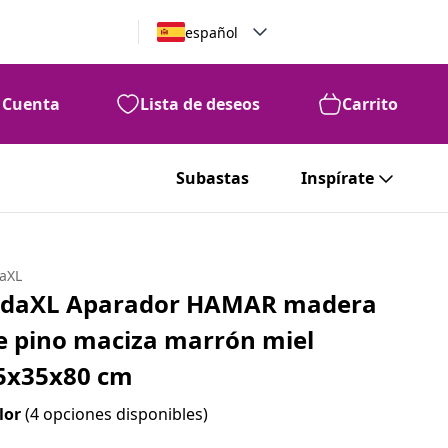
español
Cuenta
Lista de deseos
Carrito
Subastas
Inspírate
daXL
idaXL Aparador HAMAR madera
e pino maciza marrón miel
5x35x80 cm
lor
(4 opciones disponibles)