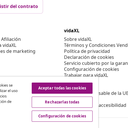
istir del contrato
vidaXL
Afiliación
Sobre vidaXL
a vidaXL
Términos y Condiciones Vend
es de marketing
Política de privacidad
Declaración de cookies
Servicio cubierto por la garan
Configuración de cookies
Trabajar para vidaXL
Aviso legal
okies se
Seguridad
Aceptar todas las cookies
izar el uso
Persona responsable de la U
cios
Política de EPR
ción de
Rechazarlas todas
Información de accesibilidad
Configuración de cookies