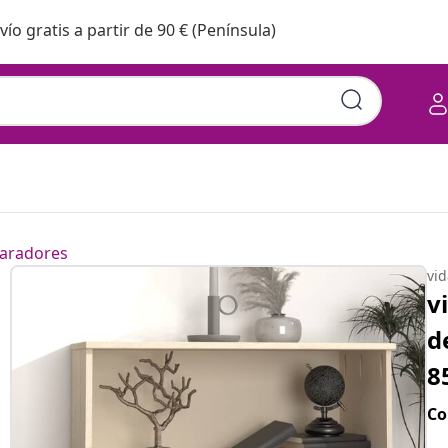
vío gratis a partir de 90 € (Península)
aradores
vi
v
d
8
Co