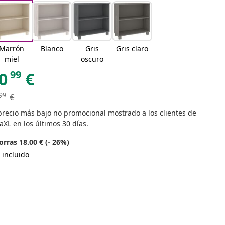
Marrón
Blanco
Gris
Gris claro
miel
oscuro
99
0
€
99
€
precio más bajo no promocional mostrado a los clientes de
aXL en los últimos 30 días.
rras 18.00 € (- 26%)
 incluido