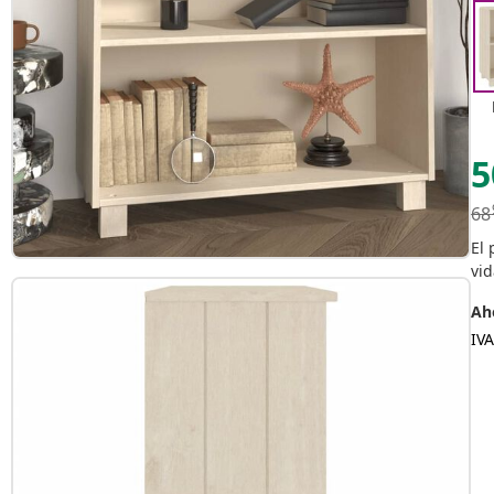
5
68
El 
vid
Aho
IVA