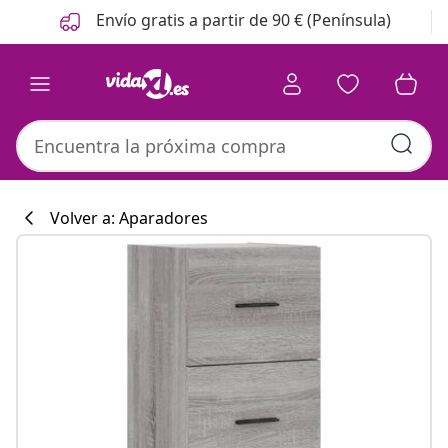
Anterior
Siguiente
Envío gratis a partir de 90 € (Península)
Volver a: Aparadores
Colección de co
#sharemevidaxl