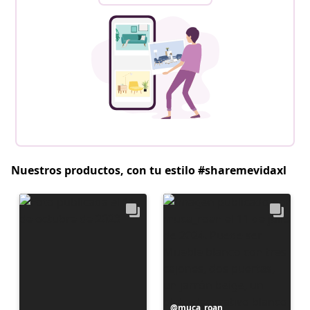
Nuestros productos, con tu estilo #sharemevidaxl
Publicación
muca_roan