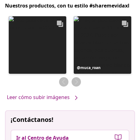
Nuestros productos, con tu estilo #sharemevidaxl
Publicación
muca_roan
realizada
por
Leer cómo subir imágenes
¡Contáctanos!
Ir al Centro de Ayuda