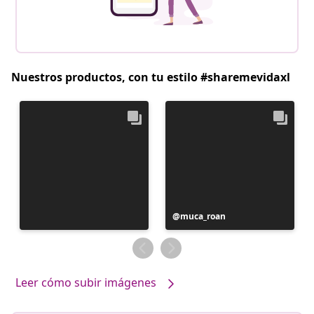
Nuestros productos, con tu estilo #sharemevidaxl
Publicación
muca_roan
realizada
por
Leer cómo subir imágenes